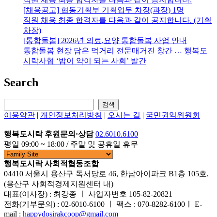
[채용공고] 협동기획부 기획업무 차장(과장) 1명
직원 채용 최종 합격자를 다음과 같이 공지합니다. (기획
차장)
[통합돌봄] 2026년 의료.요양 통합돌봄 사업 안내
통합돌봄 현장 담은 먹거리 전문매거진 창간 … 행복도
시락사협 ‘밥이 약이 되는 사회’ 발간
Search
검색
검색
이용약관
|
개인정보처리방침
|
오시는 길
|
국민권익위원회
행복도시락 후원문의·상담
02.6010.6100
평일 09:00 ~ 18:00 / 주말 및 공휴일 휴무
행복도시락 사회적협동조합
04410 서울시 용산구 독서당로 46, 한남아이파크 B1층 105호,
(용산구 사회적경제지원센터 내)
대표(이사장) : 최강종 ㅣ 사업자번호 105-82-20821
전화(기부문의) : 02-6010-6100 ㅣ 팩스 : 070-8282-6100ㅣ E-
mail :
happydosirakcoop@gmail.com