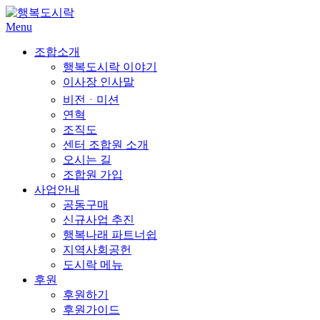
Skip
to
Menu
content
조합소개
행복도시락 이야기
이사장 인사말
비전ᆞ미션
연혁
조직도
센터 조합원 소개
오시는 길
조합원 가입
사업안내
공동구매
신규사업 추진
행복나래 파트너쉽
지역사회공헌
도시락 메뉴
후원
후원하기
후원가이드